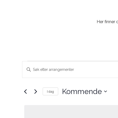
Her finner 
Arrangementer
Skriv
Search
inn
søkeord.
and
Søk
Kommende
I dag
Views
etter
Velg
Arrangementer.
Navigation
dato.