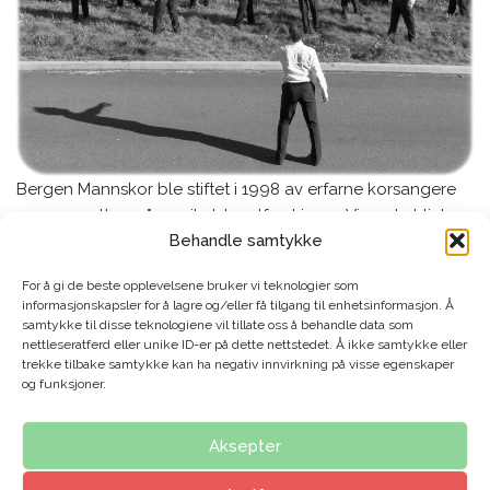
Bergen Mannskor ble stiftet i 1998 av erfarne korsangere
som var sultne på musikalske utfordringer. Vi er et aktivt
Behandle samtykke
mannskor som synger alt fra Queen til prosesjonssang fra
1100-tallet.
For å gi de beste opplevelsene bruker vi teknologier som
informasjonskapsler for å lagre og/eller få tilgang til enhetsinformasjon. Å
Koret teller i dag 48 mann som ser fram til korøving hver
samtykke til disse teknologiene vil tillate oss å behandle data som
nettleseratferd eller unike ID-er på dette nettstedet. Å ikke samtykke eller
mandag. I den tiden vi er sammen hver uke, stenges
trekke tilbake samtykke kan ha negativ innvirkning på visse egenskaper
verden med alle dens bekymringer ute. Vår dirigent er Jon
og funksjoner.
Flydal Blichfeldt.
Aksepter
Vil du bli sanger i Bergen mannskor? Klikk her: