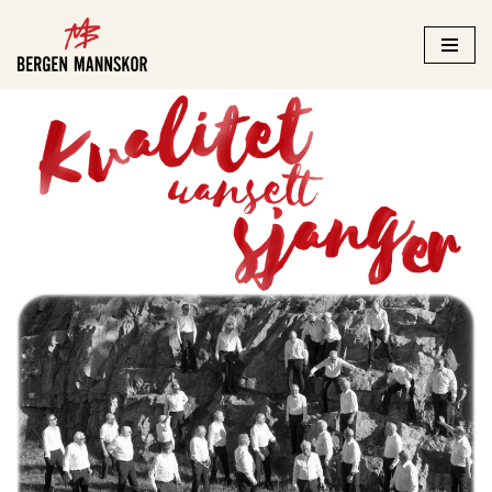
Hopp
til
innholdet