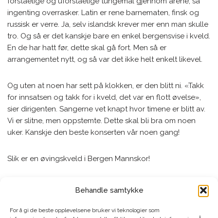
forståelige og uforståelige tungemål gjennom årene, så
ingenting overrasker. Latin er rene barnematen, finsk og
russisk er verre. Ja, selv islandsk krever mer enn man skulle
tro. Og så er det kanskje bare en enkel bergensvise i kveld.
En de har hatt før, dette skal gå fort. Men så er
arrangementet nytt, og så var det ikke helt enkelt likevel.
Og uten at noen har sett på klokken, er den blitt ni. «Takk
for innsatsen og takk for i kveld, det var en flott øvelse»,
sier dirigenten. Sangerne vet knapt hvor timene er blitt av.
Vi er slitne, men oppstemte. Dette skal bli bra om noen
uker. Kanskje den beste konserten vår noen gang!
Slik er en øvingskveld i Bergen Mannskor!
Hva driver vi ellers med?
Behandle samtykke
For å gi de beste opplevelsene bruker vi teknologier som
Øving og konserter er spennende nok, men livet som