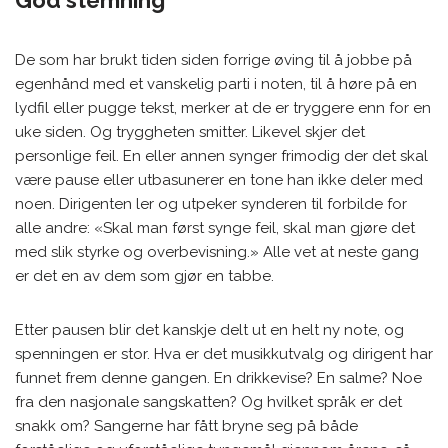
God stemning
De som har brukt tiden siden forrige øving til å jobbe på
egenhånd med et vanskelig parti i noten, til å høre på en
lydfil eller pugge tekst, merker at de er tryggere enn for en
uke siden. Og tryggheten smitter. Likevel skjer det
personlige feil. En eller annen synger frimodig der det skal
være pause eller utbasunerer en tone han ikke deler med
noen. Dirigenten ler og utpeker synderen til forbilde for
alle andre: «Skal man først synge feil, skal man gjøre det
med slik styrke og overbevisning.» Alle vet at neste gang
er det en av dem som gjør en tabbe.
Etter pausen blir det kanskje delt ut en helt ny note, og
spenningen er stor. Hva er det musikkutvalg og dirigent har
funnet frem denne gangen. En drikkevise? En salme? Noe
fra den nasjonale sangskatten? Og hvilket språk er det
snakk om? Sangerne har fått bryne seg på både