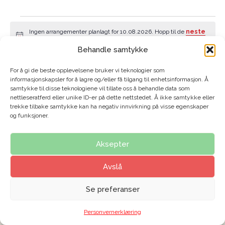
Ingen arrangementer planlagt for 10.08.2026. Hopp til de
neste
Merknad
kommende arrangementer
.
Behandle samtykke
10.08.2026
Arr
Søk
Arrange
Dag
For å gi de beste opplevelsene bruker vi teknologier som
Vie
Velg
informasjonskapsler for å lagre og/eller få tilgang til enhetsinformasjon. Å
Search
Navi
samtykke til disse teknologiene vil tillate oss å behandle data som
dato.
nettleseratferd eller unike ID-er på dette nettstedet. Å ikke samtykke eller
Forrige dag
Neste dag
and
trekke tilbake samtykke kan ha negativ innvirkning på visse egenskaper
og funksjoner.
Views
Abonner på kalender
Navigat
Aksepter
Avslå
Se preferanser
Personvernerklæring