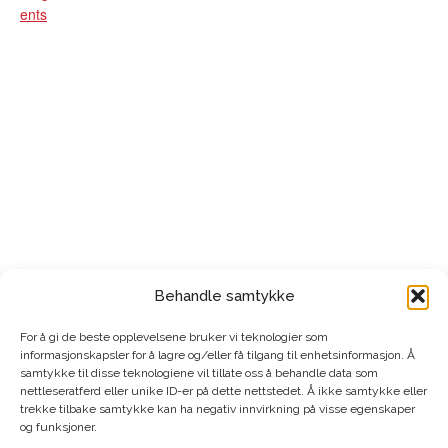
ents
Behandle samtykke
For å gi de beste opplevelsene bruker vi teknologier som
STED
informasjonskapsler for å lagre og/eller få tilgang til enhetsinformasjon. Å
St. Paul kirke
samtykke til disse teknologiene vil tillate oss å behandle data som
nettleseratferd eller unike ID-er på dette nettstedet. Å ikke samtykke eller
Nygårdsgaten 3
trekke tilbake samtykke kan ha negativ innvirkning på visse egenskaper
Bergen
,
5015
+ Google-kart
og funksjoner.
Telefon